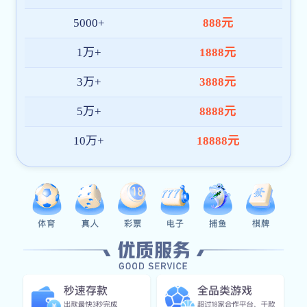
持续优化产品架构与内容体验，致力于成为全球领先的奇异
果体育(中国)官方网站-KIWISPORTS平台。