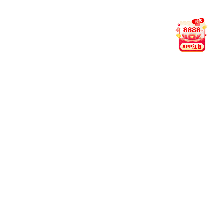
整体而言，当代踢法更加注重身体素质与技战术结
合，这使得每名球员无论是在个人能力还是集体协作
上，都显现出了更高水准。同时，高水平教练对于年
轻球员进行细致指导，也让他们更快融入到高节奏、
高压力的大型赛事中去，这也是成功的重要保障之
一。
4、成功后的未来展望
随着这次六队齐聚欧战八强所带来的光辉成就，对未
来的发展充满期待。一方面，这将进一步推动各大俱
乐部之间良性竞争，提高整体实力；另一方面也将吸
引更多优质外援加盟，进一步丰富联赛内涵并提高比
赛质量，从而提升全球关注度。
与此同时，此次成功也将激励更多年轻人参与到足球