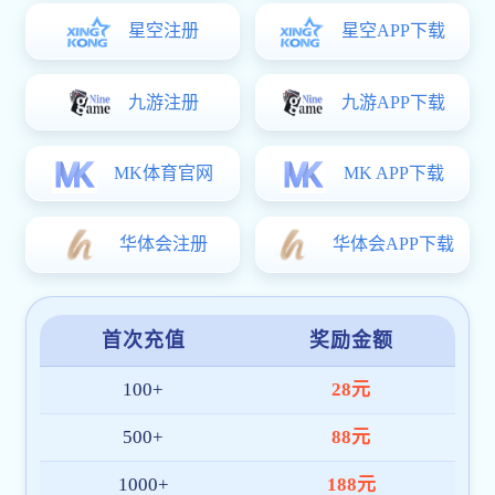
2026-05-30 19:40
47 次阅读
西班牙足球强势回归六队齐聚欧战八强创
历史新篇
近年来，西班牙足球在欧洲赛场上的表现愈发引人注
目，尤其是在本赛季的欧战中，六支球队齐聚八强，
这一历史性成就标志着西班牙足球的强势回归。本文
将从四个方面对这一现象进行详细阐述：首先是西班
牙足球的历史背景与传统优势，其次探讨当前联赛的
竞争力和球队实力，再者分析球员个人能力和教练战
术的影响，最后总结这次成功对未来西班牙足球发展