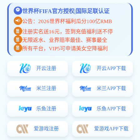
首页
/
体育热点
/ 正文