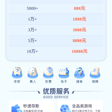
1、塞巴略斯与球队现状
塞巴略斯自加盟球队以来，一直备受期待。然而，在
实际比赛中，他的上场机会却大幅减少，这让他感到
非常失望。作为一名年轻有潜力的球员，塞巴略斯渴
望能够通过比赛来展现自己的能力，但教练组却似乎
没有给予他足够的信任。这种情况不仅影响了他的个
人表现，也让他在心理上感受到很大的压力。
在这种背景下，塞巴略斯开始公开表达自己的不满。
他认为，如果继续这样下去，他的职业生涯可能会停
滞不前。在赛季初期，他曾多次表示希望能获得更多
上场时间，以便能够证明自己的价值。但随着时间推
移，这种愿望并未得到实现，使得他的情绪愈加低
落。