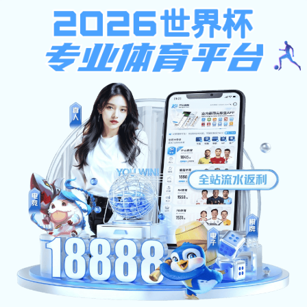
立即注册
奇异果体育
官网 · 权威
体育数据平台
奇异果体育 OFFICIAL WEBSITE
自2022年创立以来，
奇异果体育
致力于为用户提供包
括NBA、英超、欧洲杯、LPL在内的热门赛事直播与数
据服务，广受用户信赖。
立即下载奇异果体育APP